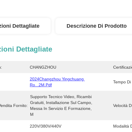
ioni Dettagliate
Descrizione Di Prodotto
ioni Dettagliate
n:
CHANGZHOU
Certificaz
2024Changzhou Yingchuang 
Tempo Di 
Ro...2M.pdf
Supporto Tecnico Video, Ricambi 
Gratuiti, Installazione Sul Campo, 
Vendita Fornito:
Velocità D
Messa In Servizio E Formazione, 
M
220V/380V/440V
Modalità 