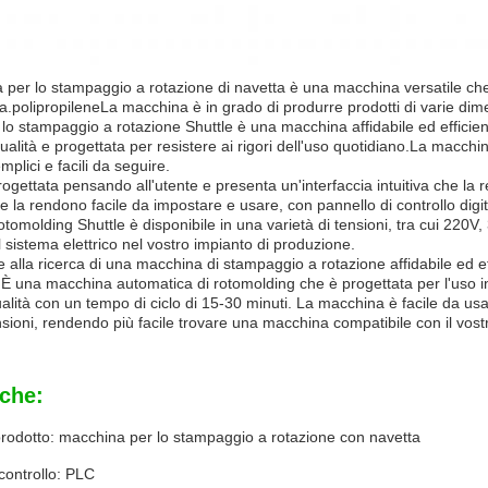
per lo stampaggio a rotazione di navetta è una macchina versatile ch
ica.polipropileneLa macchina è in grado di produrre prodotti di varie dimen
o stampaggio a rotazione Shuttle è una macchina affidabile ed efficien
 qualità e progettata per resistere ai rigori dell'uso quotidiano.La mac
lici e facili da seguire.
gettata pensando all'utente e presenta un'interfaccia intuitiva che la 
he la rendono facile da impostare e usare, con pannello di controllo digi
tomolding Shuttle è disponibile in una varietà di tensioni, tra cui 22
l sistema elettrico nel vostro impianto di produzione.
ete alla ricerca di una macchina di stampaggio a rotazione affidabile ed 
.È una macchina automatica di rotomolding che è progettata per l'uso in 
qualità con un tempo di ciclo di 15-30 minuti. La macchina è facile da us
nsioni, rendendo più facile trovare una macchina compatibile con il vost
iche:
rodotto: macchina per lo stampaggio a rotazione con navetta
controllo: PLC