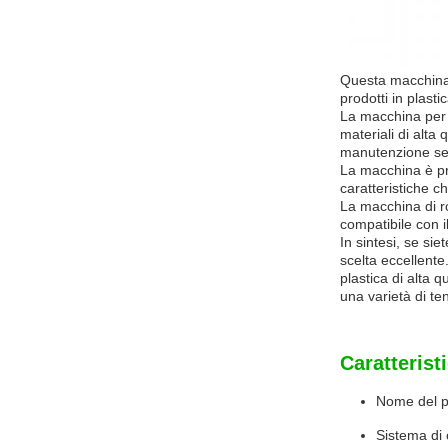
Questa macchina 
prodotti in plast
La macchina per l
materiali di alta
manutenzione semp
La macchina è pro
caratteristiche c
La macchina di ro
compatibile con i
In sintesi, se si
scelta eccellente
plastica di alta 
una varietà di te
Caratterist
Nome del p
Sistema di 