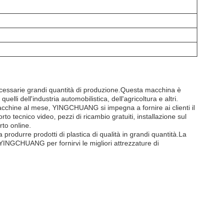
ecessarie grandi quantità di produzione.Questa macchina è
lli dell'industria automobilistica, dell'agricoltura e altri.
macchine al mese, YINGCHUANG si impegna a fornire ai clienti il
to tecnico video, pezzi di ricambio gratuiti, installazione sul
to online.
produrre prodotti di plastica di qualità in grandi quantità.La
i YINGCHUANG per fornirvi le migliori attrezzature di