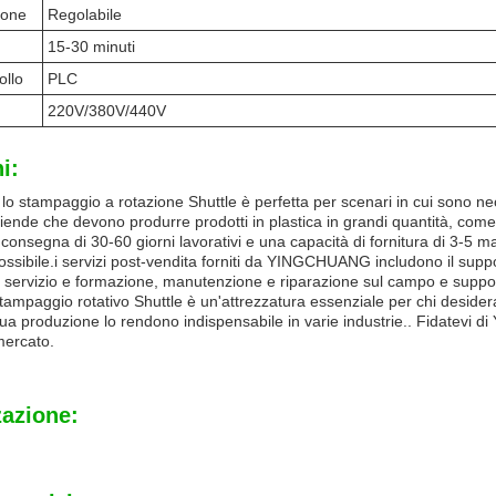
ione
Regolabile
15-30 minuti
ollo
PLC
220V/380V/440V
i:
lo stampaggio a rotazione Shuttle è perfetta per scenari in cui sono n
iende che devono produrre prodotti in plastica in grandi quantità, come que
onsegna di 30-60 giorni lavorativi e una capacità di fornitura di 3-5 
possibile.i servizi post-vendita forniti da YINGCHUANG includono il suppor
servizio e formazione, manutenzione e riparazione sul campo e suppor
ampaggio rotativo Shuttle è un'attrezzatura essenziale per chi desidera 
sua produzione lo rendono indispensabile in varie industrie.. Fidatevi d
mercato.
zazione: