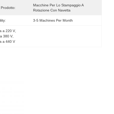
Macchine Per Lo Stampaggio A 
Prodotto:
Rotazione Con Navetta
ity:
3-5 Machines Per Month
ca a 220 V
, 
 a 380 V
, 
ca a 440 V