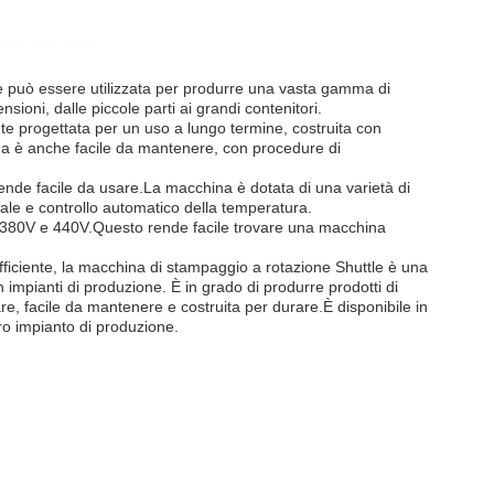
e può essere utilizzata per produrre una vasta gamma di
sioni, dalle piccole parti ai grandi contenitori.
te progettata per un uso a lungo termine, costruita con
china è anche facile da mantenere, con procedure di
rende facile da usare.La macchina è dotata di una varietà di
tale e controllo automatico della temperatura.
0V, 380V e 440V.Questo rende facile trovare una macchina
efficiente, la macchina di stampaggio a rotazione Shuttle è una
impianti di produzione. È in grado di produrre prodotti di
are, facile da mantenere e costruita per durare.È disponibile in
ro impianto di produzione.