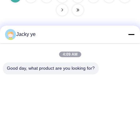
Jacky ye
Contatto rapido
4:09 AM
Indirizzo
Good day, what product are you looking for?
No.30 Chuangye West Road, città di Chunjiang, distretto di
Xinbei, città di Changzhou, provincia del Jiangsu, Cina
Telefono
86--15967190727-7:30
E-mail
rotomould@czyingchuang.com