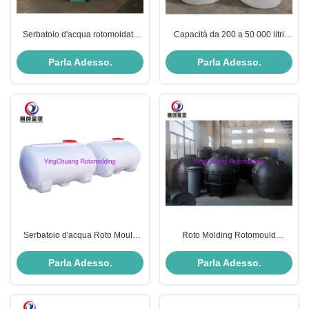
Serbatoio d'acqua rotomoldato
Capacità da 200 a 50 000 litri
personalizzabile con esigenze di
Serbatoi di acqua a forma rotante
manutenzione ridotte
Basso mantenimento e affidabilità
Parla Adesso.
Parla Adesso.
Serbatoio d'acqua Roto Mould
Roto Molding Rotomould
resistente agli urti - Torre di acqua
Serbatoi d'acqua Forza superiore
orizzontale
e resistenza agli urti
Parla Adesso.
Parla Adesso.