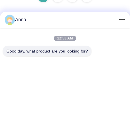
Anna
Contatto rapido
12:53 AM
Indirizzo
Good day, what product are you looking for?
No.30 Chuangye West Road, città di Chunjiang, distretto di
Xinbei, città di Changzhou, provincia del Jiangsu, Cina
Telefono
86--15967190727-7:30
E-mail
rotomould@czyingchuang.com
Norme sulla privacy
|
Mappa del sito
| Buona qualità della Cina