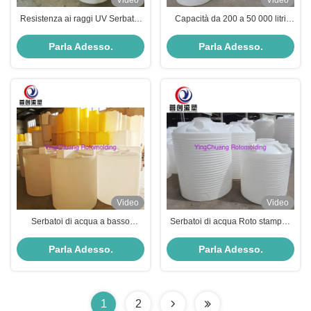
Video
Video
Resistenza ai raggi UV Serbatoi
Capacità da 200 a 50 000 litri
di acqua a forma rotante da 200 a
Serbatoio ad acqua rotomoulded
50 000 litri
con elevata durata
Parla Adesso.
Parla Adesso.
Video
Video
Serbatoi di acqua a basso
Serbatoi di acqua Roto stampati
mantenimento di forma rotante di
personalizzati
capacità da 200 a 50 000 litri di
Parla Adesso.
Parla Adesso.
polietilene
1
2