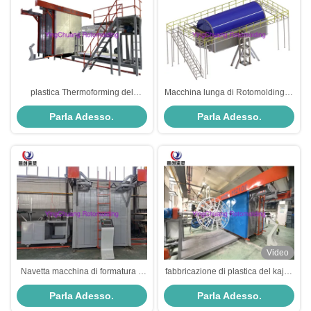
plastica Thermoforming del
Macchina lunga di Rotomolding di
serbatoio di acqua di stoccaggio
rock-and-roll del kajak della barca
Parla Adesso.
Parla Adesso.
della macchina di Rotomolding
del prodotto di forma per il
della navetta 220v
serbatoio di acqua
Video
Navetta macchina di formatura a
fabbricazione di plastica del kajak
macchina/rotatoria di Rotomolding
del PE del peschereccio LLDPE
Parla Adesso.
Parla Adesso.
della canoa del kajak del pedale
della macchina di Rotomolding
della navetta 46Kw