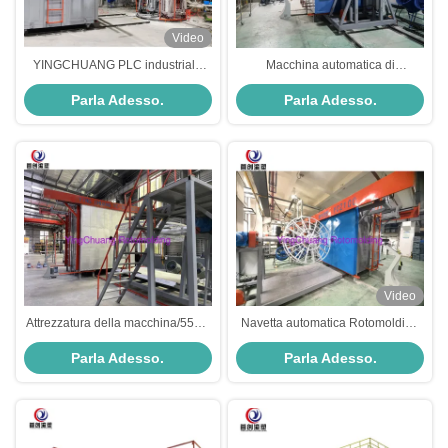
Video
YINGCHUANG PLC industriale
Macchina automatica di
indipendente Bi-Axial Shuttle
Rotomolding della navetta per la
Parla Adesso.
Parla Adesso.
Rotomolding Machine con grande
certificazione del CE dei prodotti
forno isolato per secchi di plastica
della plastica
LLDPE e serbatoi d'acqua
Video
Attrezzatura della macchina/55kw
Navetta automatica Rotomolding
Rotomolding di Rotomolding della
a macchina/come le macchine di
Parla Adesso.
Parla Adesso.
navetta delle sedie della plastica
Rotomolding del traghetto