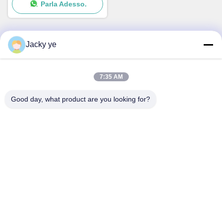
Parla Adesso.
attrezzature di stampaggio
rotativo produzione veloce
Jacky ye
Contatto rapido
7:35 AM
Indirizzo
No.30 Chuangye West Road, città di Chunjiang, distretto di
Good day, what product are you looking for?
Xinbei, città di Changzhou, provincia del Jiangsu, Cina
Telefono
86--15967190727-7:30
E-mail
rotomould@czyingchuang.com