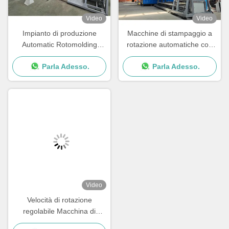
Video
Video
Impianto di produzione
Macchine di stampaggio a
Automatic Rotomolding
rotazione automatiche con
Machine PLC Control
velocità di rotazione
Parla Adesso.
Parla Adesso.
System con tempo di ciclo di
regolabile
15-30min
Video
Velocità di rotazione
regolabile Macchina di
stampaggio rotante