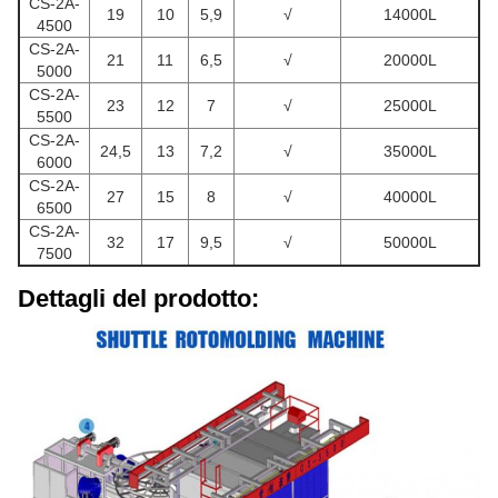
CS-2A-
19
10
5,9
√
14000L
4500
CS-2A-
21
11
6,5
√
20000L
5000
CS-2A-
23
12
7
√
25000L
5500
CS-2A-
24,5
13
7,2
√
35000L
6000
CS-2A-
27
15
8
√
40000L
6500
CS-2A-
32
17
9,5
√
50000L
7500
Dettagli del prodotto: