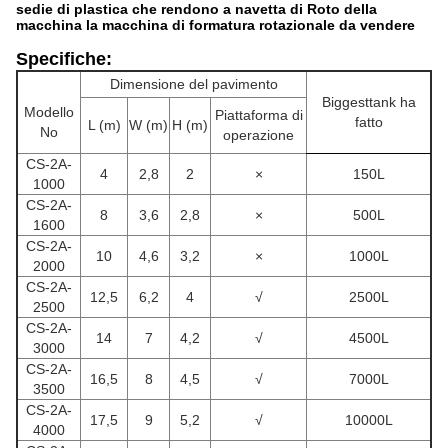
sedie di plastica che rendono a navetta di Roto della
macchina la macchina di formatura rotazionale da vendere
Specifiche:
Dimensione del pavimento
Biggesttank ha
Modello
Piattaforma di
fatto
L (m)
W (m)
H (m)
No
operazione
CS-2A-
4
2,8
2
×
150L
1000
CS-2A-
8
3,6
2,8
×
500L
1600
CS-2A-
10
4,6
3,2
×
1000L
2000
CS-2A-
12,5
6,2
4
√
2500L
2500
CS-2A-
14
7
4,2
√
4500L
3000
CS-2A-
16,5
8
4,5
√
7000L
3500
CS-2A-
17,5
9
5,2
√
10000L
4000