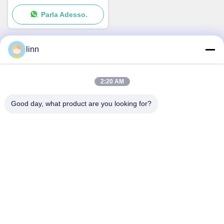
stampaggio rotante
Parla Adesso.
attrezzature di stampaggio
rotativo produzione veloce
linn
Contatto rapido
2:20 AM
Indirizzo
Good day, what product are you looking for?
No.30 Chuangye West Road, città di Chunjiang, distretto di
Xinbei, città di Changzhou, provincia del Jiangsu, Cina
Telefono
86--15967190727-7:30
E-mail
rotomould@czyingchuang.com