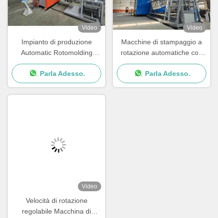
Video
Video
Impianto di produzione
Macchine di stampaggio a
Automatic Rotomolding
rotazione automatiche con
Machine PLC Control
velocità di rotazione
Parla Adesso.
Parla Adesso.
System con tempo di ciclo di
regolabile
15-30min
Video
Velocità di rotazione
regolabile Macchina di