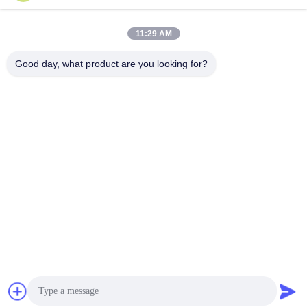
Contatto rapido
11:29 AM
Indirizzo
Good day, what product are you looking for?
No.30 Chuangye West Road, città di Chunjiang, distretto di
Xinbei, città di Changzhou, provincia del Jiangsu, Cina
Telefono
86--15967190727-7:30
E-mail
rotomould@czyingchuang.com
Norme sulla privacy
|
Mappa del sito
| Buona qualità della Cina
Macchina di Rotomolding della navetta Fornitore. © di Copyright
2019-2026 Changzhou Yingchuang Rotomolding Equipment Co,.
Ltd . Tutti i diritti riservati.