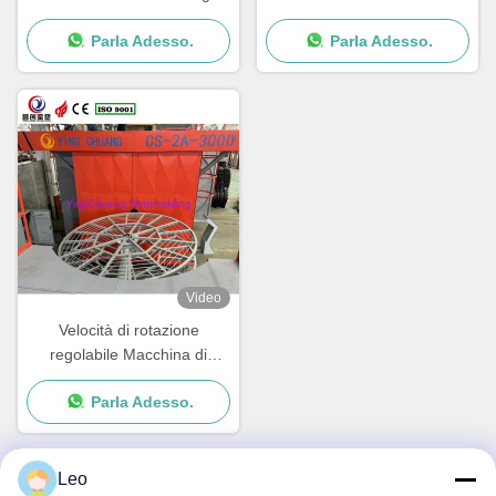
Machine PLC Control
velocità di rotazione
Parla Adesso.
Parla Adesso.
System con tempo di ciclo di
regolabile
15-30min
Video
Velocità di rotazione
regolabile Macchina di
stampaggio rotante
Parla Adesso.
attrezzature di stampaggio
rotativo produzione veloce
Leo