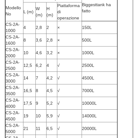
Biggesttank ha
Piattaforma
Modello
W
H
fatto
L (m)
di
No
(m)
(m)
operazione
CS-2A-
4
2,8
2
×
150L
1000
CS-2A-
8
3,6
2,8
×
500L
1600
CS-2A-
10
4,6
3,2
×
1000L
2000
CS-2A-
12,5
6,2
4
√
2500L
2500
CS-2A-
14
7
4,2
√
4500L
3000
CS-2A-
16,5
8
4,5
√
7000L
3500
CS-2A-
17,5
9
5,2
√
10000L
4000
CS-2A-
19
10
5,9
√
14000L
4500
CS-2A-
21
11
6,5
√
20000L
5000