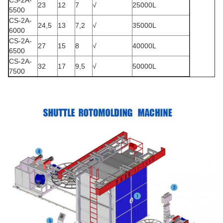
CS-2A-
23
12
7
√
25000L
5500
CS-2A-
24,5
13
7,2
√
35000L
6000
CS-2A-
27
15
8
√
40000L
6500
CS-2A-
32
17
9,5
√
50000L
7500