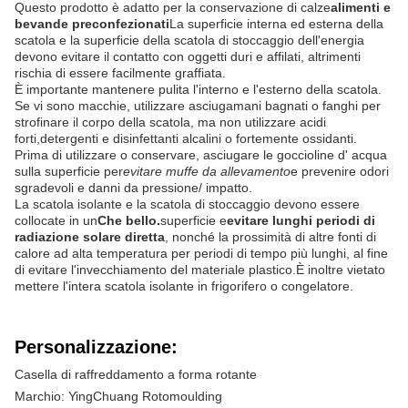
Questo prodotto è adatto per la conservazione di calze
alimenti e
bevande preconfezionati
La superficie interna ed esterna della
scatola e la superficie della scatola di stoccaggio dell'energia
devono evitare il contatto con oggetti duri e affilati, altrimenti
rischia di essere facilmente graffiata.
È importante mantenere pulita l'interno e l'esterno della scatola.
Se vi sono macchie, utilizzare asciugamani bagnati o fanghi per
strofinare il corpo della scatola, ma non utilizzare acidi
forti,detergenti e disinfettanti alcalini o fortemente ossidanti.
Prima di utilizzare o conservare, asciugare le goccioline d' acqua
sulla superficie per
evitare muffe da allevamento
e prevenire odori
sgradevoli e danni da pressione/ impatto.
La scatola isolante e la scatola di stoccaggio devono essere
collocate in un
Che bello.
superficie e
evitare lunghi periodi di
radiazione solare diretta
, nonché la prossimità di altre fonti di
calore ad alta temperatura per periodi di tempo più lunghi, al fine
di evitare l'invecchiamento del materiale plastico.È inoltre vietato
mettere l'intera scatola isolante in frigorifero o congelatore.
Personalizzazione:
Casella di raffreddamento a forma rotante
Marchio: YingChuang Rotomoulding