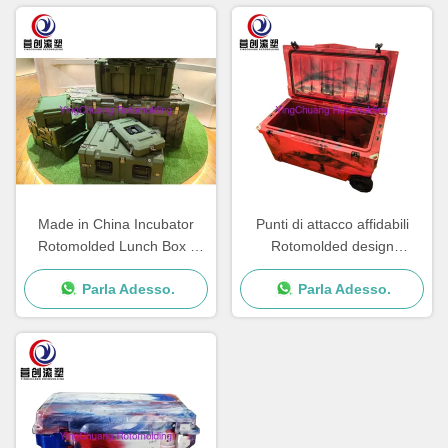
Made in China Incubator
Punti di attacco affidabili
Rotomolded Lunch Box -
Rotomolded design
Punti di legame per un facile
personalizzato Cooler Box
Parla Adesso.
Parla Adesso.
trasporto
con UV resistente