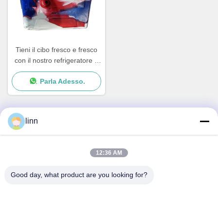
Tieni il cibo fresco e fresco
con il nostro refrigeratore a
colori personalizzati
Parla Adesso.
rotomolded
linn
Contatto rapido
12:36 AM
Indirizzo
No.30 Chuangye West Road, città di Chunjiang, distretto di
Good day, what product are you looking for?
Xinbei, città di Changzhou, provincia del Jiangsu, Cina
Telefono
86--15967190727-7:30