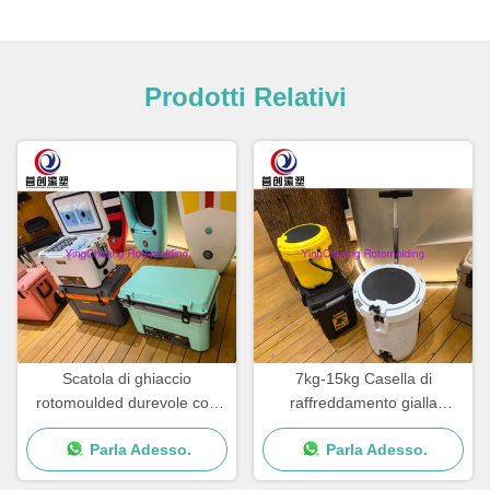
Prodotti Relativi
Scatola di ghiaccio
7kg-15kg Casella di
rotomoulded durevole con
raffreddamento gialla
resistenza agli urti 7kg-15kg
rotomoldata con resistenza
Parla Adesso.
Parla Adesso.
fatta in Cina
agli UV