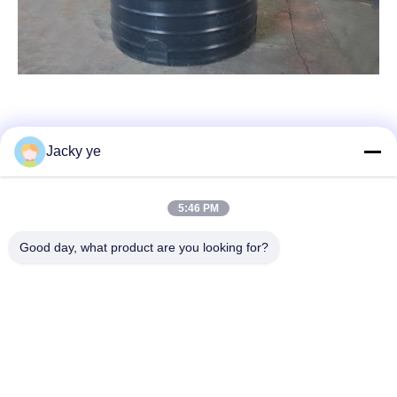
Jacky ye
Contatto rapido
5:46 PM
Indirizzo
Good day, what product are you looking for?
No.30 Chuangye West Road, città di Chunjiang, distretto di
Xinbei, città di Changzhou, provincia del Jiangsu, Cina
Telefono
86--15967190727-7:30
E-mail
rotomould@czyingchuang.com