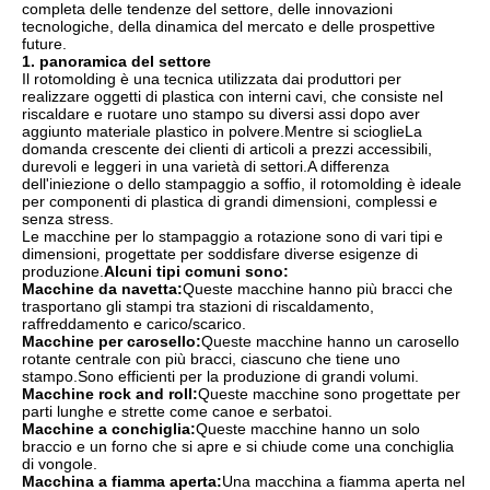
completa delle tendenze del settore, delle innovazioni
tecnologiche, della dinamica del mercato e delle prospettive
future.
1. panoramica del settore
Il rotomolding è una tecnica utilizzata dai produttori per
realizzare oggetti di plastica con interni cavi, che consiste nel
riscaldare e ruotare uno stampo su diversi assi dopo aver
aggiunto materiale plastico in polvere.Mentre si scioglieLa
domanda crescente dei clienti di articoli a prezzi accessibili,
durevoli e leggeri in una varietà di settori.A differenza
dell'iniezione o dello stampaggio a soffio, il rotomolding è ideale
per componenti di plastica di grandi dimensioni, complessi e
senza stress.
Le macchine per lo stampaggio a rotazione sono di vari tipi e
dimensioni, progettate per soddisfare diverse esigenze di
produzione.
Alcuni tipi comuni sono:
Macchine da navetta:
Queste macchine hanno più bracci che
trasportano gli stampi tra stazioni di riscaldamento,
raffreddamento e carico/scarico.
Macchine per carosello:
Queste macchine hanno un carosello
rotante centrale con più bracci, ciascuno che tiene uno
stampo.Sono efficienti per la produzione di grandi volumi.
Macchine rock and roll:
Queste macchine sono progettate per
parti lunghe e strette come canoe e serbatoi.
Macchine a conchiglia:
Queste macchine hanno un solo
braccio e un forno che si apre e si chiude come una conchiglia
di vongole.
Macchina a fiamma aperta:
Una macchina a fiamma aperta nel