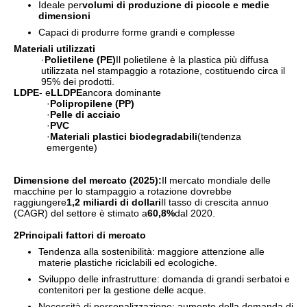
Ideale per
volumi di produzione di piccole e medie
dimensioni
Capaci di produrre forme grandi e complesse
Materiali utilizzati
·
Polietilene (PE)
Il polietilene è la plastica più diffusa
utilizzata nel stampaggio a rotazione, costituendo circa il
95% dei prodotti.
LDPE
- e
LLDPE
ancora dominante
·
Polipropilene (PP)
·
Pelle di acciaio
·
PVC
·
Materiali plastici biodegradabili
(tendenza
emergente)
Dimensione del mercato (2025):
Il mercato mondiale delle
macchine per lo stampaggio a rotazione dovrebbe
raggiungere
1,2 miliardi di dollari
Il tasso di crescita annuo
(CAGR) del settore è stimato a
60,8%
dal 2020.
2Principali fattori di mercato
Tendenza alla sostenibilità: maggiore attenzione alle
materie plastiche riciclabili ed ecologiche.
Sviluppo delle infrastrutture: domanda di grandi serbatoi e
contenitori per la gestione delle acque.
Necessità di personalizzazione: aumento della domanda di