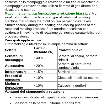
contesto dello stampaggio a rotazione è un tipo di macchina di
stampaggio a rotazione che utilizza fiamme di gas dirette per
riscaldare lo stampo.
Macchine per la trasformazione a rotazione biassiale
:
A bi-
axial rotomolding machine is a type of rotational molding
machine that rotates the mold on two perpendicular axes
simultaneously during the heating and cooling phases of the
rotational molding process. è un termine descrittivo che
evidenzia il movimento di rotazione del nucleo caratteristico del
processo stesso.
Principali applicazioni
Il rotomolding è utilizzato in un'ampia gamma di settori:
Parte di
Settore
Prodotti chiave
mercato (%)
Serbatoi di
Serbatoi di acqua, serbatoi
~30%
stoccaggio
chimici
Serbatoi di carburante,
Automotive
~20%
condotti d'aria
Infrastrutture
~15%
Barriere, tubi
Prodotti di
~10%
Giocattoli, mobili da esterno
consumo
Marina e
~10%
Caiacchi, frigoriferi
ricreazione
Vantaggi del stampaggio a rotazione
Bassi costi di utensili rispetto al stampaggio ad iniezione
Spessore della parete uniforme e angoli forti