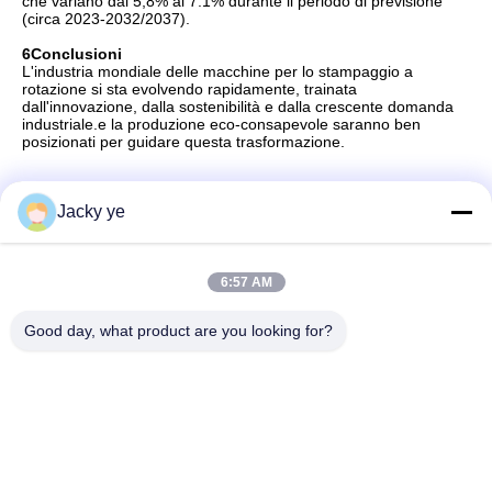
che variano dal 5,8% al 7.1% durante il periodo di previsione
(circa 2023-2032/2037).
6
Conclusioni
L'industria mondiale delle macchine per lo stampaggio a
rotazione si sta evolvendo rapidamente, trainata
dall'innovazione, dalla sostenibilità e dalla crescente domanda
industriale.e la produzione eco-consapevole saranno ben
posizionati per guidare questa trasformazione.
Jacky ye
Contatto rapido
6:57 AM
Indirizzo
Good day, what product are you looking for?
No.30 Chuangye West Road, città di Chunjiang, distretto di
Xinbei, città di Changzhou, provincia del Jiangsu, Cina
Telefono
86--15967190727-7:30
E-mail