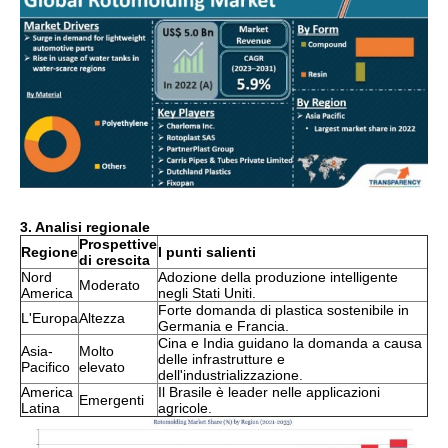
3. Analisi regionale
Prospettive
Regione
I punti salienti
di crescita
Nord
Adozione della produzione intelligente
Moderato
America
negli Stati Uniti.
Forte domanda di plastica sostenibile in
L'Europa
Altezza
Germania e Francia.
Cina e India guidano la domanda a causa
Asia-
Molto
delle infrastrutture e
Pacifico
elevato
dell'industrializzazione.
America
Il Brasile è leader nelle applicazioni
Emergenti
Latina
agricole.